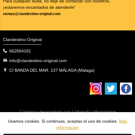
Para cualquier duda, no deje de contactar con nosotros,
¡estaremos encantados de atenderle!
ventas@clandestino-original.com
Clandestino-Original
662664181
info@clandestino-original.com
C/ BANDA DEL MAR, 137 MÁLAGA (Málaga)
Comercio desarrollado con
Linkasoft LeKommerce
Usamos cookies. Si continuas, aceptas el uso de cookies.
Más
información