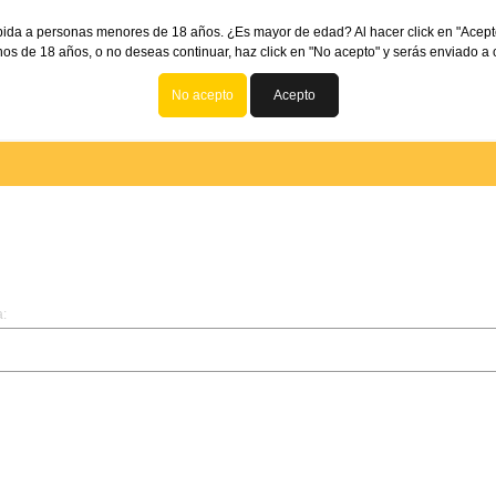
bida a personas menores de 18 años. ¿Es mayor de edad? Al hacer click en "Acept
os de 18 años, o no deseas continuar, haz click en "No acepto" y serás enviado a o
No acepto
Acepto
a: