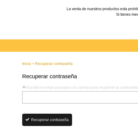
La venta de nuestros productos esta prohi
Si tienes men
Inicio
>
Recuperar contraseña
Recuperar contraseña
Escribe el email asociado a tu cuenta para recuperar tu contraseñ
Recuperar contraseña