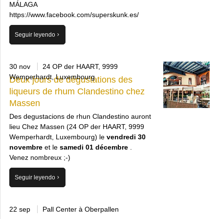
MÁLAGA
https://www.facebook.com/superskunk.es/
Seguir leyendo
30 nov
24 OP der HAART, 9999
Wemperhardt, Luxembourg
Deux jours de dégustations des
liqueurs de rhum Clandestino chez
Massen
Des degustacions de rhun Clandestino auront
lieu Chez Massen (24 OP der HAART, 9999
Wemperhardt, Luxembourg) le
vendredi 30
novembre
et le
samedi 01 décembre
.
Venez nombreux ;-)
Seguir leyendo
22 sep
Pall Center à Oberpallen