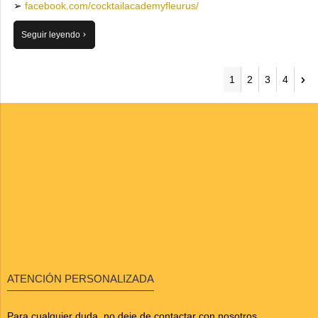
➢
facebook.com/cocktailacademyfleurus/
Seguir leyendo
1
2
3
4
ATENCIÓN PERSONALIZADA
Para cualquier duda, no deje de contactar con nosotros,