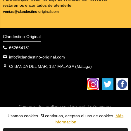
¡estaremos encantados de atenderle!
ventas@clandestino-original.com
Clandestino-Original
662664181
info@clandestino-original.com
C/ BANDA DEL MAR, 137 MÁLAGA (Málaga)
Comercio desarrollado con
Linkasoft LeKommerce
Usamos cookies. Si continuas, aceptas el uso de cookies.
Más
información