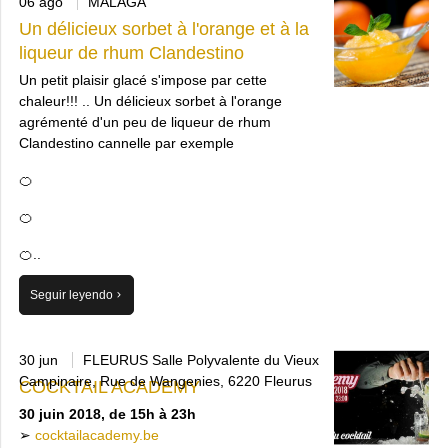
06 ago
MALAGA
Un délicieux sorbet à l'orange et à la
liqueur de rhum Clandestino
Un petit plaisir glacé s'impose par cette
chaleur!!! .. Un délicieux sorbet à l'orange
agrémenté d'un peu de liqueur de rhum
Clandestino cannelle par exemple
🍊
🍊
🍊..
Seguir leyendo
30 jun
FLEURUS Salle Polyvalente du Vieux
Campinaire, Rue de Wangenies, 6220 Fleurus
COCKTAIL ACADEMY
30 juin 2018, de 15h à 23h
➢
cocktailacademy.be