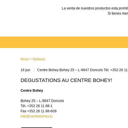
La venta de nuestros productos esta prohi
Si tienes men
Inicio
>
Noticias
16 jun
Centre Bohey Bohey 25 – L-9647 Doncols Tél. +352 26 11
DEGUSTATIONS AU CENTRE BOHEY!
Centre Bohey
Bohey 25 – L-9647 Doncols
Tél. +352 26 11 88-1
Fax +352 26 11 88-609
info@centrebohey.lu