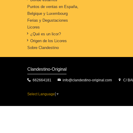
Puntos de ventas en España,
Belgique y Luxembourg
Ferias y Degustaciones
Licores
¿Qué es un licor?
Origen de los Licores
Sobre Clandestino
Clandestino-Original
662664181
info@clandestino-original.com
C/ BA
Select Language
▼