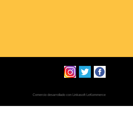
Comercio desarrollado con
Linkasoft LeKommerce