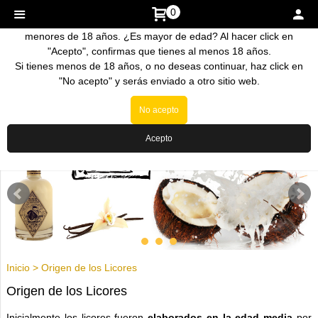
0
La venta de nuestros productos esta prohibida a personas
menores de 18 años. ¿Es mayor de edad? Al hacer click en
"Acepto", confirmas que tienes al menos 18 años.
Si tienes menos de 18 años, o no deseas continuar, haz click en
"No acepto" y serás enviado a otro sitio web.
No acepto
Acepto
Inicio
>
Origen de los Licores
Origen de los Licores
Inicialmente los licores fueron
elaborados en la edad media
por