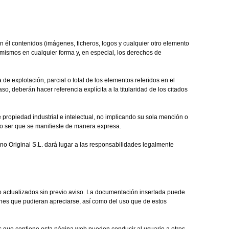
n él contenidos (imágenes, ficheros, logos y cualquier otro elemento
s mismos en cualquier forma y, en especial, los derechos de
de explotación, parcial o total de los elementos referidos en el
o, deberán hacer referencia explícita a la titularidad de los citados
e propiedad industrial e intelectual, no implicando su sola mención o
o ser que se manifieste de manera expresa.
ino Original S.L. dará lugar a las responsabilidades legalmente
 o actualizados sin previo aviso. La documentación insertada puede
siones que pudieran apreciarse, así como del uso que de estos