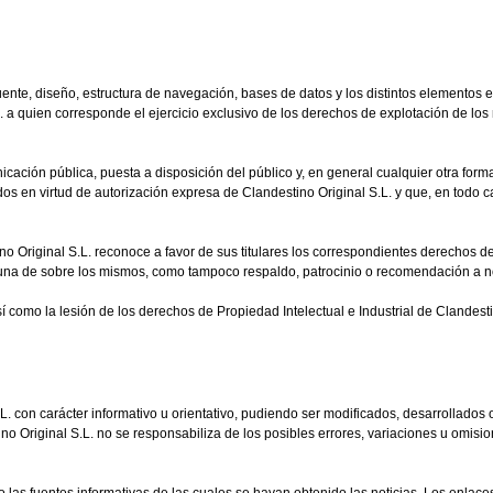
ente, diseño, estructura de navegación, bases de datos y los distintos elementos e
L. a quien corresponde el ejercicio exclusivo de los derechos de explotación de lo
cación pública, puesta a disposición del público y, en general cualquier otra forma 
os en virtud de autorización expresa de Clandestino Original S.L. y que, en todo cas
ino Original S.L. reconoce a favor de sus titulares los correspondientes derechos d
guna de sobre los mismos, como tampoco respaldo, patrocinio o recomendación a n
í como la lesión de los derechos de Propiedad Intelectual e Industrial de Clandest
. con carácter informativo u orientativo, pudiendo ser modificados, desarrollados
stino Original S.L. no se responsabiliza de los posibles errores, variaciones u omi