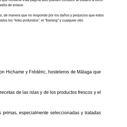
ces que contiene esta página web pueden conducir al usuario a otros
 webs de enlace.
ico, de manera que no responde por los daños y perjuicios que estos
s los “links profundos”, el “framing” y cualquier otro
con Hichame y Frèdèric, hosteleros de Málaga que
cetas de las islas y de los productos frescos y el
s primas, especialmente seleccionadas y tratadas