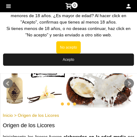
0
La venta de nuestros productos esta prohibida a personas
menores de 18 años. ¿Es mayor de edad? Al hacer click en
"Acepto", confirmas que tienes al menos 18 años.
Si tienes menos de 18 años, o no deseas continuar, haz click en
"No acepto" y serás enviado a otro sitio web.
No acepto
Acepto
Inicio
>
Origen de los Licores
Origen de los Licores
Inicialmente los licores fueron
elaborados en la edad media
por